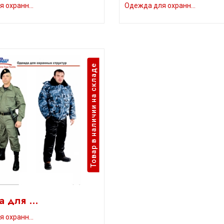
я охранн…
Одежда для охранн…
Товар в наличии на складе
а для …
я охранн…