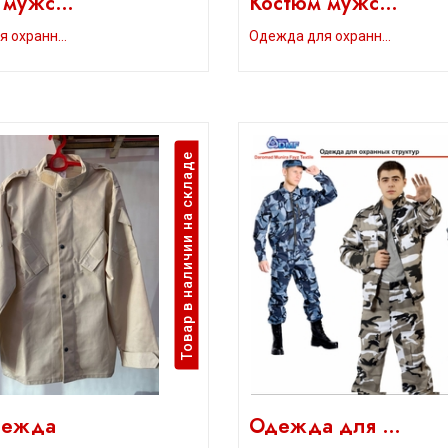
 мужс…
Костюм мужс…
я охранн…
Одежда для охранн…
Товар в наличии на складе
дежда
Одежда для …