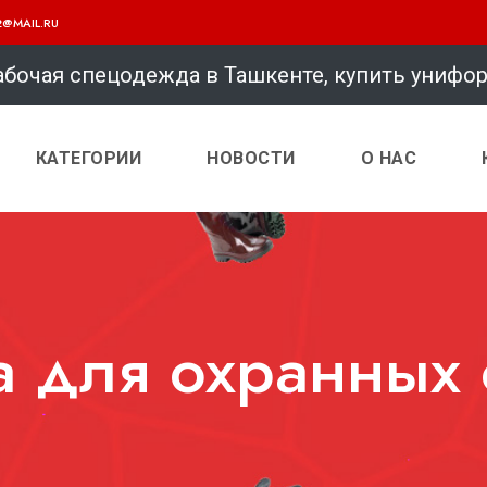
@MAIL.RU
а в Ташкенте, купить униформу.
Го
КАТЕГОРИИ
НОВОСТИ
О НАС
 для охранных с